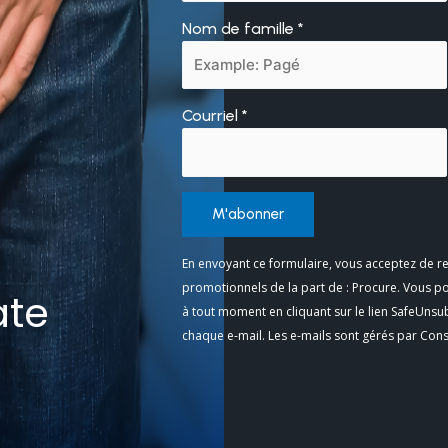
Nom de famille
*
Courriel
*
Constant
En envoyant ce formulaire, vous acceptez de re
Contact
promotionnels de la part de : Procure. Vous p
ate
Use.
à tout moment en cliquant sur le lien SafeUnsu
Please
chaque e-mail. Les e-mails sont gérés par Con
leave
this
field
blank.