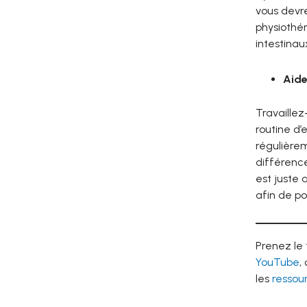
vous devre
physiothér
intestinau
Aide
Travaille
routine d’
régulière
différenc
est juste
afin de po
Prenez le
YouTube
,
les
ressou