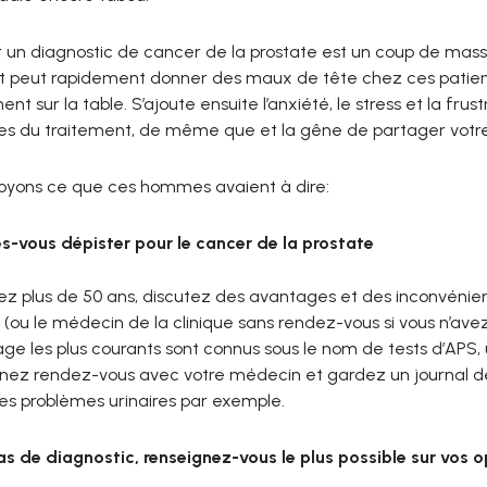
r un diagnostic de cancer de la prostate est un coup de mas
 peut rapidement donner des maux de tête chez ces patients, s
ent sur la table. S’ajoute ensuite l’anxiété, le stress et la fru
es du traitement, de même que et la gêne de partager votre
 voyons ce que ces hommes avaient à dire:
es-vous dépister pour le cancer de la prostate
vez plus de 50 ans, discutez des avantages et des inconvéni
 (ou le médecin de la clinique sans rendez-vous si vous n’ave
ge les plus courants sont connus sous le nom de tests d’APS,
enez rendez-vous avec votre médecin et gardez un journal de 
es problèmes urinaires par exemple.
as de diagnostic, renseignez-vous le plus possible sur vos 