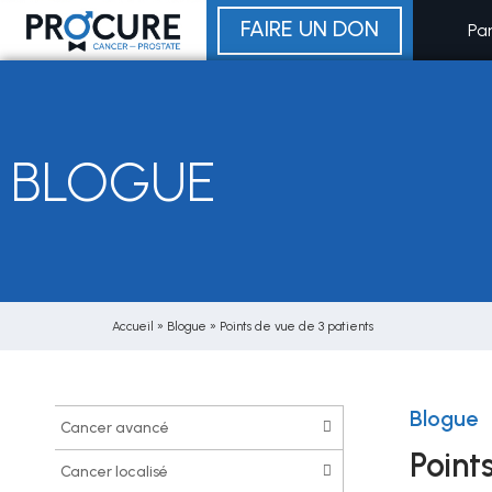
Aller
FAIRE UN DON
Pa
au
contenu
BLOGUE
Accueil
»
Blogue
»
Points de vue de 3 patients
Blogue
cancer avancé
Point
cancer localisé