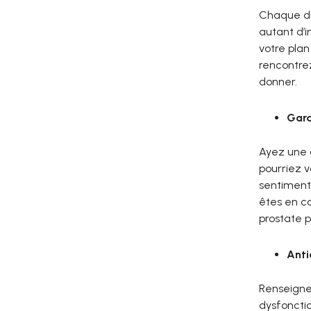
Chaque dia
autant d’i
votre plan
rencontrez
donner.
Gard
Ayez une 
pourriez v
sentiments
êtes en co
prostate p
Anti
Renseignez
dysfonctio