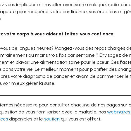
z vous impliquer et travailler avec votre urologue, radio-onco
apeute pour récupérer votre continence, vos érections et gér
x.
z votre corps à vous aider et faites-vous confiance
z-vous de longues heures? Mangez-vous des repas chargés de
entraînement au moins trois fois par semaine ? Envisagez de réd
ment et d’avoir une alimentation saine pour le cœur. Ces fac
e dans votre vie. Le meilleur moment pour planifier des chan
 après votre diagnostic de cancer et avant de commencer le
uvoir mieux gérer la suite.
 temps nécessaire pour consulter chacune de nos pages sur
 question de vous familiariser avec la maladie, nos
webinaires
rces
disponibles et le
soutien
qui vous est offert.