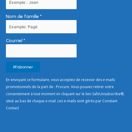
Nom de famille
*
Courriel
*
Constant
En envoyant ce formulaire, vous acceptez de recevoir des e-mails
Contact
promotionnels de la part de : Procure. Vous pouvez retirer votre
Use.
consentement à tout moment en cliquant sur le lien SafeUnsubscribe®,
Please
situé au bas de chaque e-mail. Les e-mails sont gérés par Constant
leave
Contact
this
field
blank.