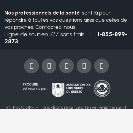
Nos professionnels de la santé
sont là pour
répondre à toutes vos questions ainsi que celles de
vos proches. Contactez-nous.
Ligne de soutien 7/7 sans frais |
1-855-899-
2873
F
Y
I
X
L
a
o
n
-
i
c
u
s
t
n
e
t
t
w
k
b
u
a
i
e
o
b
g
t
d
o
e
r
t
i
© PROCURE – Tous droits réservés
No enregistrement:
k
a
e
n
86394 4955 RR0001
m
r
Nous joindre
Conditions d’utilisation
Politique de confidentialité