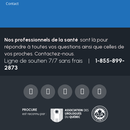
leave
Contact
this
field
blank.
Nos professionnels de la santé
sont là pour
répondre à toutes vos questions ainsi que celles de
vos proches. Contactez-nous.
Ligne de soutien 7/7 sans frais |
1-855-899-
2873
F
Y
I
X
L
a
o
n
-
i
c
u
s
t
n
e
t
t
w
k
b
u
a
i
e
o
b
g
t
d