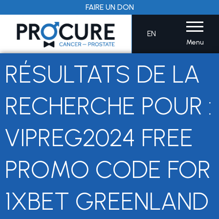
Aller
FAIRE UN DON
au
contenu
EN
Menu
RÉSULTATS DE LA
RECHERCHE POUR :
VIPREG2024 FREE
PROMO CODE FOR
1XBET GREENLAND