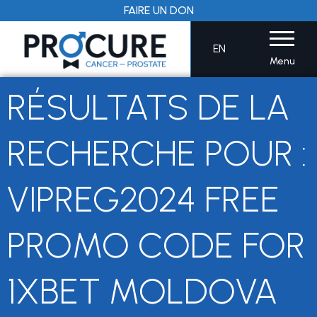
Aller
FAIRE UN DON
au
contenu
EN
Menu
RÉSULTATS DE LA
RECHERCHE POUR :
VIPREG2024 FREE
PROMO CODE FOR
1XBET MOLDOVA