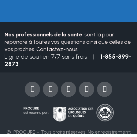
this
field
blank.
Nos professionnels de la santé
sont là pour
répondre à toutes vos questions ainsi que celles de
vos proches. Contactez-nous.
Ligne de soutien 7/7 sans frais |
1-855-899-
2873
F
Y
I
X
L
a
o
n
-
i
c
u
s
t
n
e
t
t
w
k
b
u
a
i
e
o
b
g
t
d
o
e
r
t
i
© PROCURE – Tous droits réservés
No enregistrement: