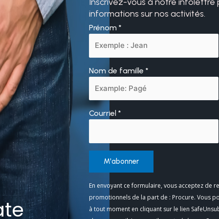
Inscrivez-vous à notre infolettre
informations sur nos activités.
Prénom
*
Nom de famille
*
Courriel
*
Constant
En envoyant ce formulaire, vous acceptez de re
Contact
promotionnels de la part de : Procure. Vous p
ate
Use.
à tout moment en cliquant sur le lien SafeUnsu