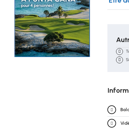
Être a
Autr
T
S
Inform
Bal
Vid