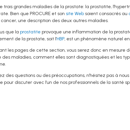
trois grandes maladies de la prostate: la prostatite, l’hypert
state. Bien que PROCURE et son
site Web
soient consacrés au
 cancer, une description des deux autres maladies.
us que la
prostatite
provoque une inflammation de la prostat
ement de la prostate, soit l’
HBP
, est un phénomène naturel en v
ant les pages de cette section, vous serez donc en mesure d
des maladies, comment elles sont diagnostiquées et les type
me.
ez des questions ou des préoccupations, n’hésitez pas à nous 
 pour discuter avec l’un de nos professionnels de la santé sp