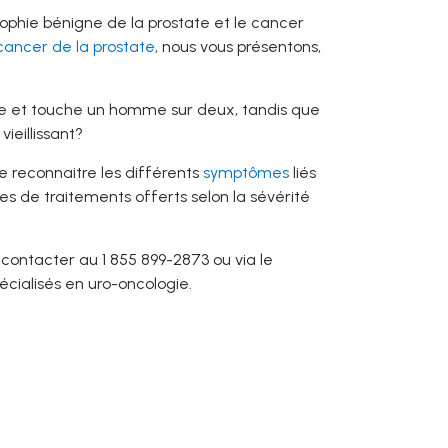
rophie bénigne de la prostate et le cancer
cancer de la prostate
, nous vous présentons,
e et touche un homme sur deux, tandis que
ieillissant?
e reconnaitre les différents
symptômes
liés
s de traitements offerts selon la sévérité
contacter au 1 855 899-2873 ou via le
écialisés en uro-oncologie.