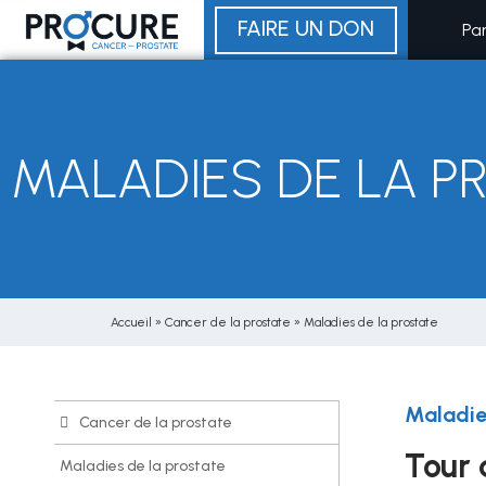
Aller
FAIRE UN DON
Pa
au
contenu
MALADIES DE LA P
Accueil
»
Cancer de la prostate
»
Maladies de la prostate
Maladie
Cancer de la prostate
Tour 
Maladies de la prostate