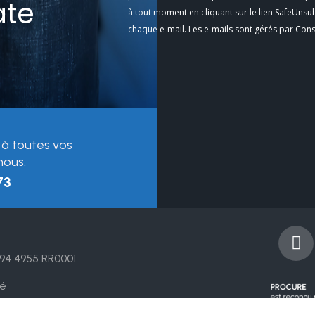
ate
Use.
à tout moment en cliquant sur le lien SafeUnsu
Please
chaque e-mail. Les e-mails sont gérés par Con
leave
this
field
blank.
 à toutes vos
nous.
73
F
a
94 4955 RR0001
c
e
té
b