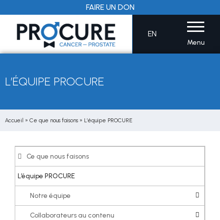
Aller
FAIRE UN DON
au
contenu
EN
Menu
L’ÉQUIPE PROCURE
Accueil
»
Ce que nous faisons
»
L’équipe PROCURE
Ce que nous faisons
L’équipe PROCURE
Notre équipe
Collaborateurs au contenu