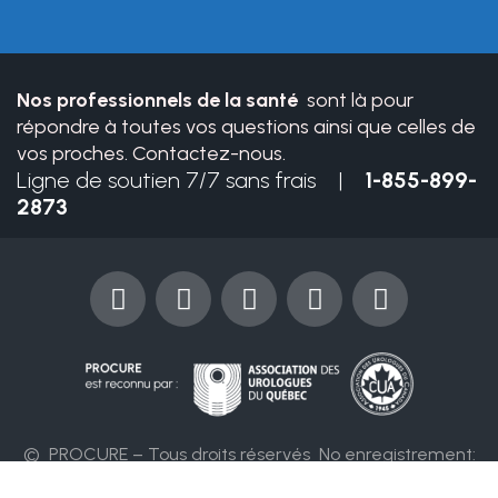
field
blank.
Nos professionnels de la santé
sont là pour
répondre à toutes vos questions ainsi que celles de
vos proches. Contactez-nous.
Ligne de soutien 7/7 sans frais |
1-855-899-
2873
F
Y
I
X
L
a
o
n
-
i
c
u
s
t
n
e
t
t
w
k
b
u
a
i
e
o
b
g
t
d
o
e
r
t
i
© PROCURE – Tous droits réservés
No enregistrement:
k
a
e
n
86394 4955 RR0001