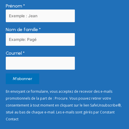
Prénom
*
Nom de famille
*
Courriel
*
Constant
En envoyant ce formulaire, vous acceptez de recevoir des e-mails
Contact
promotionnels de la part de : Procure. Vous pouvez retirer votre
Use.
consentement à tout moment en cliquant sur le lien SafeUnsubscribe®,
Please
situé au bas de chaque e-mail. Les e-mails sont gérés par Constant
leave
Contact
this