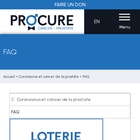
Aller
FAIRE UN DON
au
contenu
EN
Menu
FAQ
Accueil
»
Coronavirus et cancer de la prostate
»
FAQ
Coronavirus et cancer de la prostate
FAQ