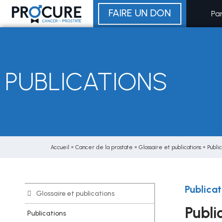
Aller
FAIRE UN DON
Pa
au
contenu
PUBLICATIONS
Accueil
»
Cancer de la prostate
»
Glossaire et publications
»
Public
Publicat
Glossaire et publications
Publi
Publications