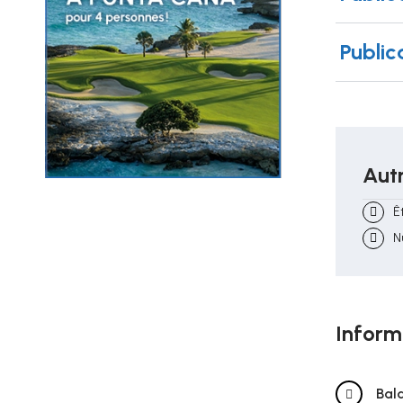
Public
Autr
Ê
N
Inform
Bal