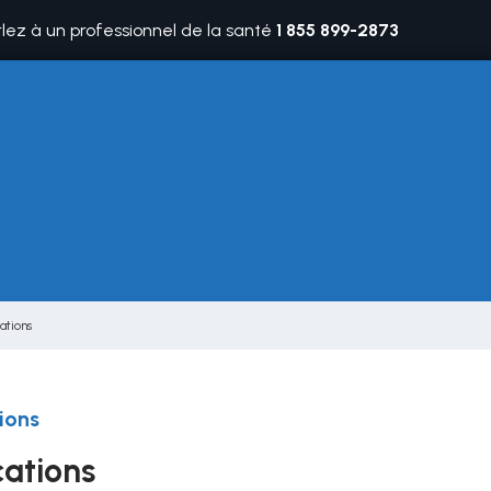
rlez à un professionnel de la santé
1 855 899-2873
ations
ions
cations