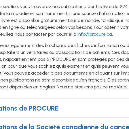
 section, vous trouverez nos publications, dont le livre de 224
e la maladie et son traitement », une source d’information 
livre est disponible gratuitement sur demande, tandis que no
 en ligne ou téléchargées selon vos besoins. Pour obtenir vot
veuillez nous contacter par courriel à
info@procure.ca
.
verez également des brochures, des fiches d’information ou 
spitaliers universitaires ou d’associations de patients. Ces d
, n’appartiennent pas à PROCURE et sont protégés par des droi
ion pour que vous sachiez qu’ils existent et qu’ils peuvent vo
. Vous pouvez accéder à ces documents en cliquant sur l’image 
nes publications ne sont disponibles qu’en français. Elles sero
eront disponibles en anglais. Nous ne stockons pas ce matériel.
cations de PROCURE
ations de la Société canadienne du cance