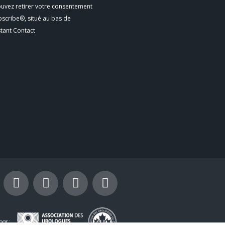
ouvez retirer votre consentement
bscribe®, situé au bas de
stant Contact
Y
I
X
L
o
n
-
i
u
s
t
n
t
t
w
k