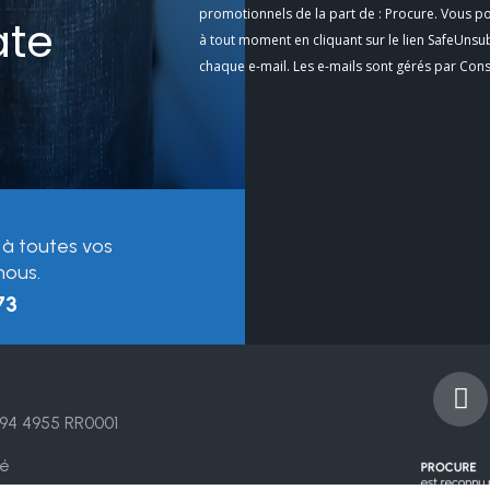
Contact
promotionnels de la part de : Procure. Vous p
ate
Use.
à tout moment en cliquant sur le lien SafeUnsu
Please
chaque e-mail. Les e-mails sont gérés par Con
leave
this
field
blank.
 à toutes vos
nous.
73
F
a
94 4955 RR0001
c
e
té