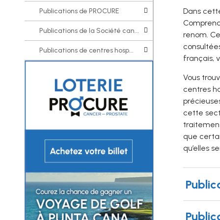
Dans cette
Publications de PROCURE
Comprendr
Publications de la Société can...
renom. Ce 
consultées
Publications de centres hosp...
français, 
Vous trou
centres ho
précieuses
cette sect
traitement
que certai
qu’elles s
Publi
Public