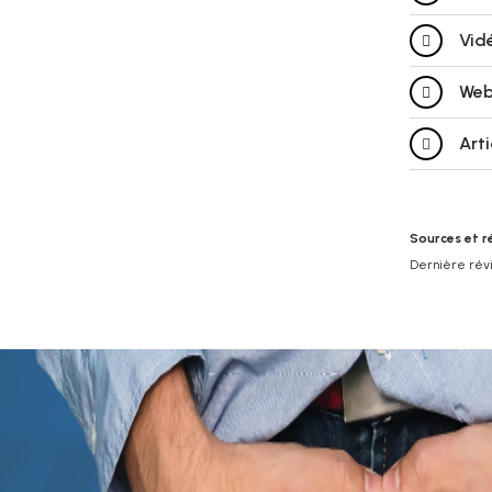
Vid
Web
Art
Sources et r
Dernière révis